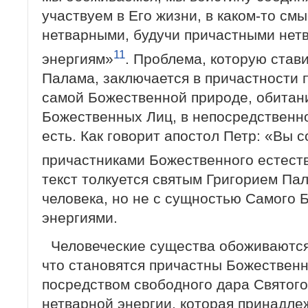
участвуем в Его жизни, в каком-то см
нетварными, будучи причастными не
11
энергиям»
. Проблема, которую став
Палама, заключается в причастности 
самой Божественной природе, обитани
Божественных Лиц, в непосредственно
есть. Как говорит апостол Петр: «Вы 
причастниками Божественного естества
текст толкуется святым Григорием Па
человека, но не с сущностью Самого 
энергиями.
Человеческие существа обоживаются 
что становятся причастны Божествен
посредством свободного дара Святого
нетварной энергии, которая принадлеж