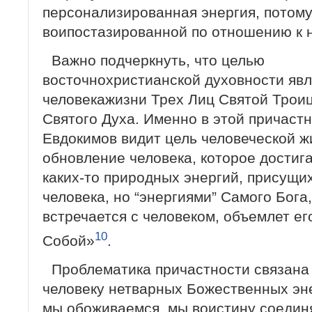
персонализированная энергия, потому
воипостазированной по отношению к 
Важно подчеркнуть, что целью
восточнохристианской духовности явл
человекажизни Трех Лиц Святой Трои
Святого Духа. Именно в этой причаст
Евдокимов видит цель человеческой ж
обновление человека, которое достиг
каких-то природных энергий, присущи
человека, но “энергиями” Самого Бога
встречается с человеком, объемлет ег
10
Собой»
.
Проблематика причастности связана
человеку нетварных Божественных эне
мы обоживаемся, мы воистину соедин