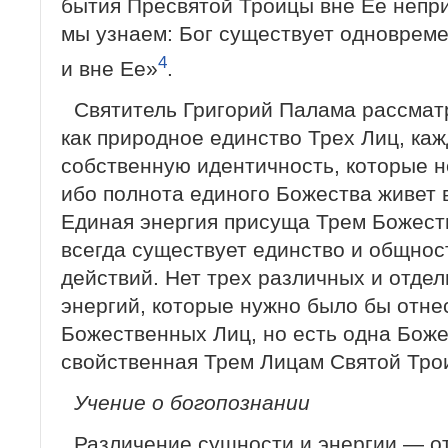
бытия Пресвятой Троицы вне Ее непри
мы узнаем: Бог существует одновреме
4
и вне Ее»
.
Святитель Григорий Палама рассмат
как природное единство Трех Лиц, каж
собственную идентичность, которые не
ибо полнота единого Божества живет 
Единая энергия присуща Трем Божест
всегда существует единство и общно
действий. Нет трех различных и отде
энергий, которые нужно было бы отнес
Божественных Лиц, но есть одна Боже
свойственная Трем Лицам Святой Тро
Учение о богопознании
Различение сущности и энергии — о