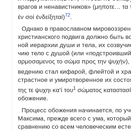
врагов и ненавистников» (μηποτε… τα 
72
έν σοί ένδείξηταί)
.
Однако в православном мировоззрен
христианского подвига должно быть в
ной иерархии души и тела, их созвучи
чию тело с душой (или «подстроивший
αρμοσαμενος το σώμα προς την ψυχήν), 
ведению стал кифарой, флейтой и х
страстное и умиротворенное их состоя
1
της τε ψυχηι κα’ί του
σώματος καταστασί
обожение.
Процесс обожения начинается, по уч
Максима, прежде всего с ума, который
сравнению со всем человеческим есте