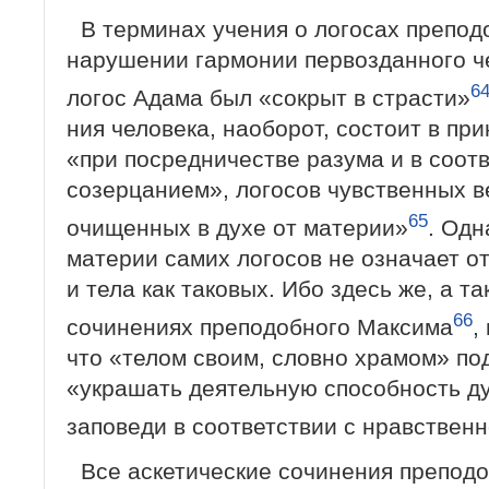
В терминах учения о логосах препод
нарушении гармонии первозданного че
6
логос Адама был «сокрыт в страсти»
ния человека, наоборот, состоит в пр
«при посредничестве разума и в соот
созерца­нием», логосов чувственных 
65
очищенных в духе от материи»
. Одн
материи самих логосов не означает о
и тела как таковых. Ибо здесь же, а та
66
сочинениях преподобного Максима
,
что «телом своим, словно храмом» под
«украшать деятельную способность ду
заповеди в соответствии с нравстве
Все аскетические сочинения препод