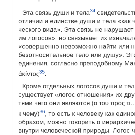
34
Эта связь души и тела
свидетельст
отличии и единстве души и тела «как 
ческого вида». Эта связь не нарушает
им логосов», но связывает их изначал
«совершенно невозможно найти или н
безотносительное тело или душу». Эт
единения, согласно пре­подобному М
35
άκίντος
.
Кроме отдельных логосов души и тел
существует «логос отношения» их друг 
тями чего они являются (ο του πρός τι…
36
к чему)
, то есть к человеку как един
образом, можно говорить о иерархиче
внутри человеческой природы. Логос ч