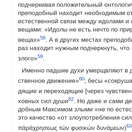
подчеркивая положительный онтологич
преподобный находит необходимым от
естественной связи между идолами и
вещами: «Идолы не есть нечто по при
58
вещах»
. А в других местах преподо
раз находит нужным подчеркнуть, что 
59
злого»
.
Именно падшие духи умерщвляют в 
60
ственное движение»
; бесы «сокруш
дящие и переходящие [через чувствен
62
ховных сил души
. Но даже и сами д
добным Максимом злыми «не по естес
это качество «от злоупотребления сил
63
πάράχρησεως τών φυσικών δυνάμεων)