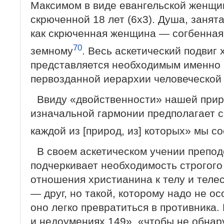
Максимом в виде евангельской женщин
скрюченной 18 лет (6х3). Душа, занята
как скрюченная женщина — согбенная 
70
земному
. Весь аскетический под­виг
представляется необходимым именно 
первозданной иерархии человеческой 
Ввиду «двойственности» нашей при
изначальной гармонии предполагает с
каждой из [природ, из] которых» мы с
В своем аскетическом учении препод
подчеркивает необходимость строгого
отношения христианина к телу и телес
— друг, но такой, которому надо не о
оно легко превратиться в противника. 
и недоумениях,149», «чтобы не обнару