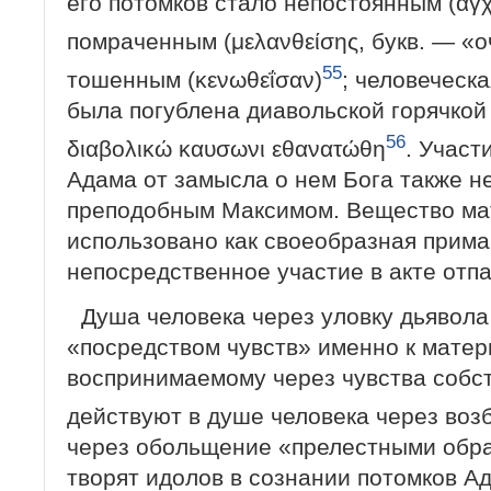
его потомков стало непостоянным (αγχ
помраченным (μελανθείσης, букв. — «
55
тошенным (κενωθεΐσαν)
; человеческ
была погублена диавольской горячкой
56
διαβολικώ καυσωνι εθανατώθη
. Участ
Адама от замысла о нем Бога также н
преподобным Максимом. Вещество ма
использовано как своеобразная приман
непосредственное участие в акте отп
Душа человека через уловку дьявола
«посредством чувств» именно к матер
воспринимаемому через чувства собст
действуют в душе человека через воз
через обольщение «прелестными обр
творят идолов в сознании потомков Ад