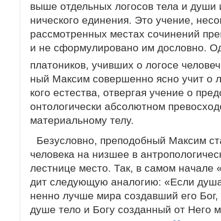
выше отдельных логосов тела и души и
нического единения. Это учение, несо
рассмотренных местах сочинений пре
и не сформулировано им дословно. Од
платоников, учивших о логосе челове
ный Максим совершенно ясно учит о л
кого естества, отвергая учение о пре
онтологически абсолютном превосход
материальному телу.
Безусловно, преподобный Максим ста
человека на низшее в антропологичес
лестнице место. Так, в самом начале 
дит следующую аналогию: «Если душа
ненно лучше мира создавший его Бог
душе тело и Богу созданный от Него м