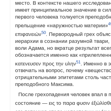
место. В контексте нашего исследован
имеет принципиальное значение в силу
первого человека толкуется преподоб
4
прельщение «наружностью материи»
50
επιφανειών
. Первородный грех объя
иерархии в созна­нии разумной твари,
воли Адама, но вкратце результат вс
обозначается именно как «прилеплен
51
κατενευσεν προς την υλην
. Именно в 
отвечать на вопрос, почему «веществ
отрицательными эпитетами столь част
преподобного Максима.
После грехопадения человек впал в 
состояние — εις το παρα φυσιν έξώλίσθ