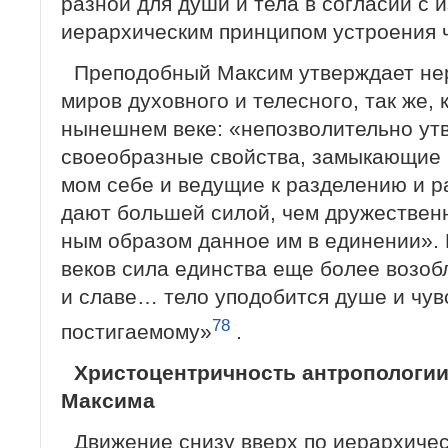
разной для души и тела в согласии с
иерархическим принци­пом устроения 
Преподобный Максим утверждает нер
миров духовного и телесного, так же, 
нынешнем веке: «непозволительно утв
своеобразные свойства, замыкающие к
мом себе и ведущие к разделению и р
дают большей силой, чем дружественн
ным образом данное им в единении».
веков сила единства еще более возобл
и славе… тело уподобится душе и чув
78
постигаемому»
.
Христоцентричность антропологи
Максима
Движение снизу вверх по иерархичес