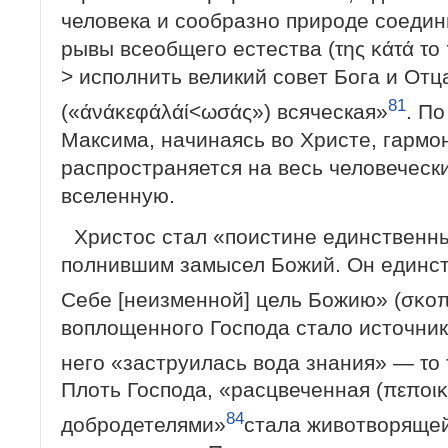
человека и сообразно природе соедин
рывы всеобщего естества (της κάτά το
> исполнить великий совет Бога и Отц
81
(«άνάκεφάλάί<ωσάς») всяческая»
. П
Максима, начинаясь во Христе, гармо
распространяется на весь человечес
вселенную.
Христос стал «поистине единственны
полнившим замысел Божий. Он единс
Себе [неизменной] цель Божию» (σκοπ
воплощенного Гос­пода стало источник
него «заструилась вода знания» — το
Плоть Господа, «расцвечен­ная (πεποι
84
добродетелями»
стала животворящей