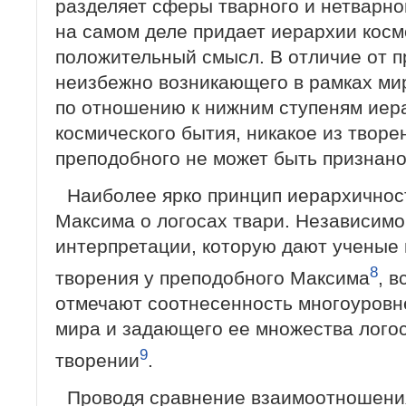
разделяет сферы тварного и нетварно
на самом деле придает иерархии косм
положительный смысл. В отличие от 
неизбежно возникающего в рамках ми
по отношению к нижним ступеням иер
космического бытия, никакое из творе
преподобного не может быть признан
Наиболее ярко принцип иерархичнос
Максима о логосах твари. Независимо
интерпретации, которую дают ученые
8
творения у преподобного Максима
, 
отмечают соотнесенность многоуровн
мира и задающего ее множества лого
9
творении
.
Проводя сравнение взаимоотношения