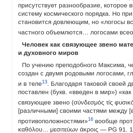
присутствует разнообразие, которое 
систему космического порядка. Но при
становится довлеющим, но «логосы вс
частного объемлются… логосами все
Человек как связующее звено мат
и духовного миров
По учению преподобного Максима, ч
создан с двумя родовыми логосами, 
13
и в теле
. Благодаря таковой своей 
поставлен (букв. «введен в мир») «ка
связующее звено (σύνδεσμός τίς φυσικ
[различными] своими частями между [
16
противоположностями»
вообще прот
καθόλου… μεσιτεύων άκροις — PG 91. 