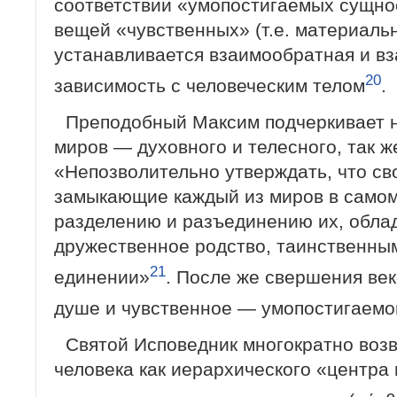
соответствии «умопостигаемых сущнос
вещей «чувственных» (т.е. материаль
устанавливается взаимообратная и в
20
зависимость с человеческим телом
.
Преподобный Максим подчеркивает 
миров — духовного и телесного, так же
«Непозволительно утверждать, что св
замыкающие каждый из миров в самом
разделению и разъединению их, обла
дружественное родство, таинственны
21
единении»
. После же свершения век
душе и чувственное — умопостигаем
Святой Исповедник многократно воз
человека как иерархического «центра