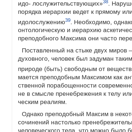
38
идо- лослужительствующих»
. Нару
по­рядка иерархии ведет к прямому ил
39
идолослужению
. Необходимо, однак
онтологичес­кую и иерархию аскетиче
преподобного Максима они часто пер
Поставленный на стыке двух миров 
духовного, человек был задуман таким
природе (быть) свободным от вещест
мается преподобным Максимом как ан
ственной порабощенности современно
не в смысле пренебрежения к телу или
ческим реалиям.
Однако преподобный Максим в некот
сочинений настолько пренебрежительн
человеческого тела, что можно было б