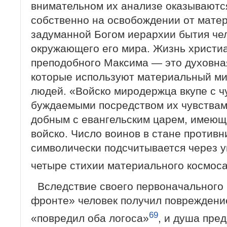
внимательном их анализе оказываютс
собственно на освобождении от матер
задуманной Богом иерархии бытия чел
окружающего его мира. Жизнь христи
преподобного Максима — это духовная
которые используют материальный ми
людей. «Войско миродержца вкупе с чу
буждаемыми посредством их чувствам
добным с евангельским царем, имею
войско. Число воинов в стане противн
символически подсчитывается через у
четыре стихии материального космос
Вследствие своего первоначального 
фронте» человек получил повреждение 
69
«повредил оба логоса»
, и душа пре