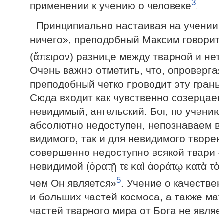
3
применении к учению о человеке
.
Принципиально настаивая на учении
ничего», преподобный Максим говорит
(ἄπειρον) разнице между тварной и н
Очень важно отметить, что, опроверга
преподобный четко проводит эту грань
Сюда входит как чувственно созерцае
невидимый, ангельский. Бог, по учени
абсолютно недоступен, непознаваем в
видимого, так и для невидимого твор
совершенно недоступно всякой твари
невидимой (ὁρατῇ τε καὶ ἀοράτῳ κατὰ τὸ
5
чем Он является»
. Учение о качеств
и больших частей космоса, а также м
частей тварного мира от Бога не явля