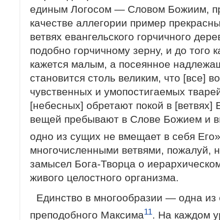
единым Логосом — Словом Божиим, п
качестве аллегории пример прекрасны
ветвях евангельского горчичного дер
подобно горчичному зерну, и до того 
кажется малым, а посеянное надлежа
становится столь великим, что [все] 
чувственных и умопостигаемых тваре
[небесных] обретают покой в [ветвях] 
вещей пребывают в Слове Божием и в
одно из сущих не вмещает в себя Его
многочисленными ветвями, пожалуй, 
замысел Бога-Творца о иерархическом
живого целостного организма.
Единство в многообразии — одна из
11
преподобного Максима
. На каждом 