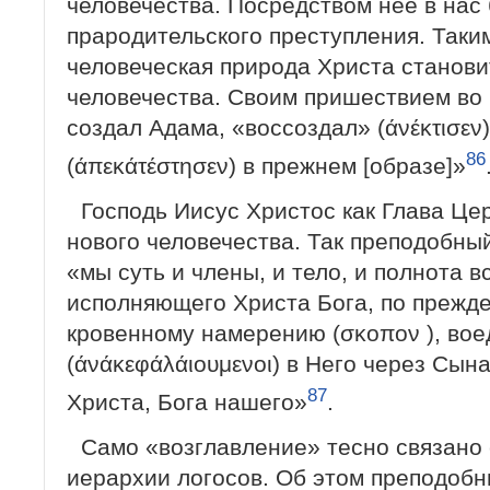
человечества. Посредством нее в нас
прародительского преступления. Таки
человеческая природа Христа становит
человечества. Своим пришествием во 
создал Адама, «воссоздал» (άνέκτισεν)
86
(άπεκάτέστησεν) в прежнем [образе]»
Господь Иисус Христос как Глава Це
нового человечества. Так преподобный
«мы суть и члены, и тело, и полнота в
исполняющего Христа Бога, по прежде 
кровенному намерению (σκοπον ), во
(άνάκεφάλάιουμενοι) в Него через Сын
87
Христа, Бога нашего»
.
Само «возглавление» тесно связано 
иерархии логосов. Об этом преподобны