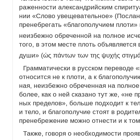
раженности александрийским спиритуа
нии «Слово увещевательное» (Послани
пре­небрегать «благополучием плоти»
неизбежно обреченной на полное исч
того, в этом месте плоть объявляется
души» (ώς πάντων των της ψυχής στιγμά
Грамматически в русском переводе 
относится не к плоти, а к благополучи
ная, неизбежно обреченная на полное
более, как о ней сказано тут же, «не
ных пределов», больше подходит к телу
и тело, и благополучие стоят в родите
пренебрежение можно отнести и к тому
Также, говоря о необходимости про