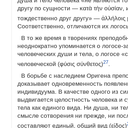
душа и тело человека «не являются т
другу по сущности — κατὰ τὴν οὐσίαν, 
тождественно друг другу» — ἀλλήλοις μὴ
Соответственно, отличаются их логос
В то же время в творениях преподоб
неоднократно упоминается о логосе-
человеческих души и тела, о логосе 
27
человеческой (φύσις σύνθετος)
.
В борьбе с наследием Оригена пре
доказывает одновременность появлени
индивидуума. В качестве одного из с
выдвигается целостность человека и 
тела как единого вида. Ни душа, ни те
смысле сотворения ни прежде, ни посл
составляют единый, общий вид (εἰδος)