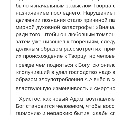
было изначальным замыслом Творца о
назначением последнего. Нарушение 
движении познания стало причиной па
мирной духовной катастрофы: «Вначал
ради того, чтобы он любовным томлени
затем уже низошел к творениям, след
должным образом рассмотрел их, прим
их происхождение к Творцу; но человек
прежде чем подняться к Богу, склонил
«получивший в удел господство надо 
образом злоупотребления <.> внёс в с
властвующую изменчивость и смертн
Христос, как новый Адам, возглавляе
Бог становится человеком, чтобы вос
гармонию и иерархию бытия, «дабы с