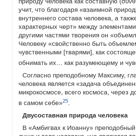
природу человека как составную (σύνθ
учит, что благодаря «взаимной природ
внутреннего состава человека, а так
характерных черт» между элементами
другими частями творения он «объемл
Человеку «свойственно быть объемл
чувственными [тварями], как состояще
обнимать их… как разумеющему и чу
Согласно преподобному Максиму, г
человека является «задача объединени
микрокосмосе, всего космоса, через 
25
в самом себе»
.
Двусоставная природа человека
В «Амбигвах к Иоанну» преподобный