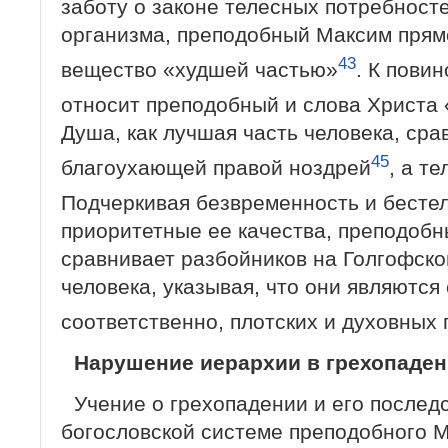
заботу о законе телесных потребност
организ­ма, преподобный Максим прям
43
вещество «худшей частью»
. К пови
относит преподобный и слова Христа
Душа, как лучшая часть человека, сра
45
благоухающей правой ноздрей
, а т
Подчеркивая без­временность и бесте
приоритетные ее ка­чества, преподоб
сравнивает разбойников на Голгофско
человека, указывая, что они являются
соответственно, плотских и духовных
Нарушение иерархии в грехопаде
Учение о грехопадении и его послед
богословской системе преподобного 