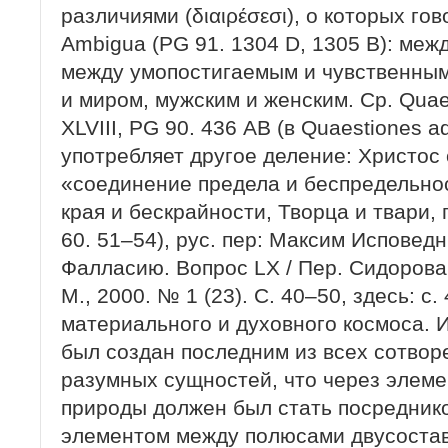
различиями (διαιρέσεσι), о которых гов
Ambigua (PG 91. 1304 D, 1305 B): меж
между умопостигаемым и чувственным
и миром, мужским и женским. Ср. Quae
XLVIII, PG 90. 436 АВ (в Quaestiones a
употребляет другое деление: Христос
«соединение предела и беспредельнос
края и бескрайности, Творца и твари, 
60. 51–54), рус. пер: Максим Исповедн
Фалласию. Вопрос LX / Пер. Сидорова 
М., 2000. № 1 (23). С. 40–50, здесь: с. 
материального и духовного космоса. 
был создан последним из всех сотво
разумных сущностей, что через элем
природы должен был стать посреднико
элементом между полюсами двусостав