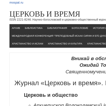
mospat.ru
ЦЕРКОВЬ И ВРЕМЯ
ISSN 2221-8246. Научно-богословский и церковно-общественный журн
AРХИВ
БИБЛЕИСТИКА
БИБЛИОГРАФИЯ
БОГОСЛОВИЕ
ИСТОРИЯ 
МЕЖДУНАРОДНАЯ КОНФЕРЕНЦИЯ "ПРЕПОДОБНЫЙ ИСААК СИРИН И ЕГО ДУХ
ХРИСТИАНСТВО И ИСЛАМ
ХРИСТИАНСТВО И КУЛЬТУРА
ХРИСТИАНСТВО
Вникай в об
Ожидай Т
Священномучен
Журнал «Церковь и время». 
Церковь и общество
Архиепископ Волоколамский