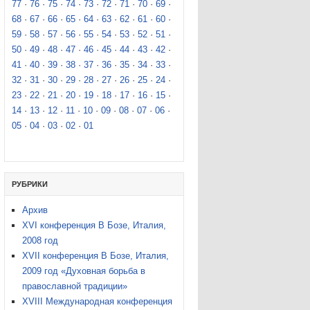
77
·
76
·
75
·
74
·
73
·
72
·
71
·
70
·
69
·
68
·
67
·
66
·
65
·
64
·
63
·
62
·
61
·
60
·
59
·
58
·
57
·
56
·
55
·
54
·
53
·
52
·
51
·
50
·
49
·
48
·
47
·
46
·
45
·
44
·
43
·
42
·
41
·
40
·
39
·
38
·
37
·
36
·
35
·
34
·
33
·
32
·
31
·
30
·
29
·
28
·
27
·
26
·
25
·
24
·
23
·
22
·
21
·
20
·
19
·
18
·
17
·
16
·
15
·
14
·
13
·
12
·
11
·
10
·
09
·
08
·
07
·
06
·
05
·
04
·
03
·
02
·
01
РУБРИКИ
Aрхив
XVI конференция В Бозе, Италия,
2008 год
XVII конференция В Бозе, Италия,
2009 год «Духовная борьба в
православной традиции»
XVIII Международная конференция