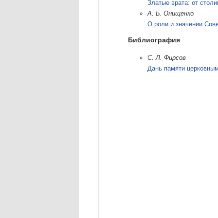
Златые врата: от столи
А. Б. Онищенко
О роли и значении Сов
Библиография
С. Л. Фирсов
Дань памяти церковным