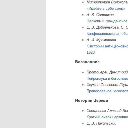
Митрополит Волокола
«Имейте в себе соль»
А. В. Ситников
Церковь и гражданское
Е. В. Добренькова, С. 
Конфессиональная общ
А. И. Мраморнов
К истории антицерковн
1920
Богословие
Протоиерей Димитрий
Нейронаука и богослов
Игумен Феогност (Пуш
Православное богослов
История Церкви
Священник Алексий Яс
Краткий очерк церковн
Е. В. Никольский