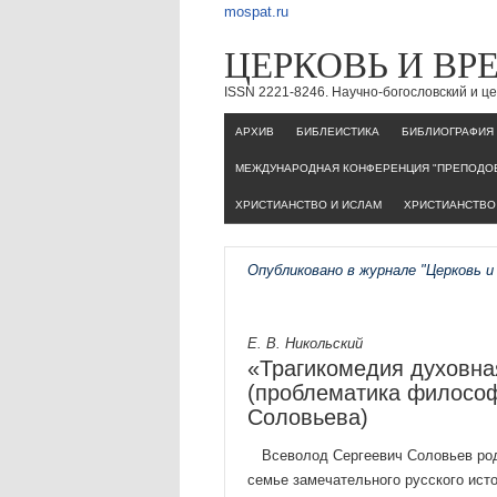
mospat.ru
ЦЕРКОВЬ И ВР
ISSN 2221-8246. Научно-богословский и 
AРХИВ
БИБЛЕИСТИКА
БИБЛИОГРАФИЯ
МЕЖДУНАРОДНАЯ КОНФЕРЕНЦИЯ "ПРЕПОДОБ
ХРИСТИАНСТВО И ИСЛАМ
ХРИСТИАНСТВО 
Опубликовано в журнале "Церковь и
Е. В. Никольский
«Трагикомедия духовная
(проблематика философ
Соловьева)
Всеволод Сергеевич Соловьев род
семье замечательно­го русского ис