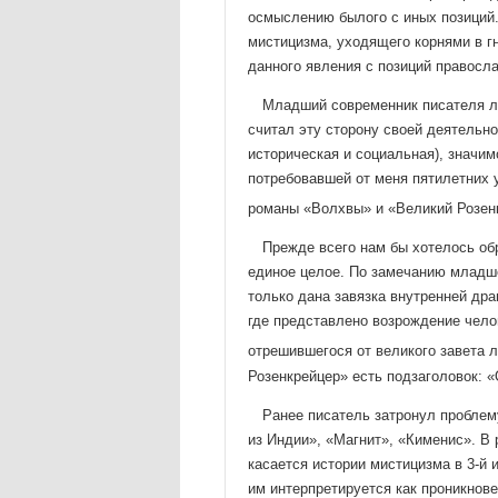
осмыслению былого с иных по­зиций.
мистицизма, уходящего корнями в 
данного явле­ния с позиций правосл
Младший современник писателя л
считал эту сторону своей деятельно
историческая и социальная), значим
потребовав­шей от меня пятилетни
романы «Волхвы» и «Великий Розен
Прежде всего нам бы хотелось обр
единое целое. По за­мечанию младше
только дана завязка внутренней дра
где пред­ставлено возрождение чело
отрешившегося от великого завета 
Розенкрей­цер» есть подзаголовок: 
Ранее писатель затронул проблем
из Индии», «Маг­нит», «Кименис». В
касается истории мистицизма в 3-й и
им интерпретируется как проникнове