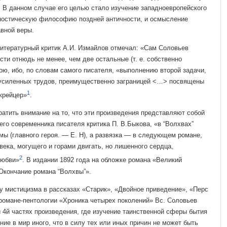
 В данном случае его целью стало изучение западноев­ропейского
гностическую философию поздней античности, и осмысление
авной веры.
итературный критик А.И. Измайлов отмечал: «Сам Соловьев
сти отнюдь не менее, чем две остальные (т. е. собственно
ою, ибо, по сло­вам самого писателя, «выполнению второй задачи,
х усиленных трудов, преимущественно заграницей <…> посвящены
1
крейцер»
.
атить внимание на то, что эти произведения представляют собой
го современника писателя критика П. В.Быкова, «в “Волхвах”
мы (главно­го героя. — E. Н), а развязка — в следующем романе,
века, могущего и горами двигать, но лишенного сердца,
2
любви»
. В издании 1892 года на обложке романа «Великий
«Окончание романа “Волхвы”».
у мистицизма в расска­зах «Старик», «Двойное приведение», «Перс
 романе-пентологии «Хроника четырех по­колений» Вс. Соловьев
 4­й частях произведения, где изучение таинственной сферы бы­тия
ние в мир иного, что в силу тех или иных причин не может быть