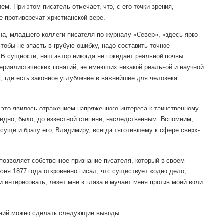
ем. При этом писатель отмечает, что, с его точки зрения,
 противо­речат христианской вере.
а, младшего коллеги писателя по журналу «Север», «здесь ярко
тобы не впасть в грубую ошибку, надо соста­вить точное
В сущности, наш автор никогда не покидает реальной почвы.
ериалистических понятий, не имею­щих никакой реальной и научной
м, где есть законное углубление в важнейшие для чело­века
 это явилось отражени­ем напряженного интереса к таинственному.
идно, было, до известной степени, наслед­ственным. Вспомним,
су­ще и брату его, Владимиру, всегда тяготевшему к сфере сверх­
озволяет собствен­ное признание писателя, который в своем
юня 1877 года откровенно писал, что суще­ствует «одно дело,
и инте­ресовать, лезет мне в глаза и мучает меня против моей воли
ний можно сделать сле­дующие выводы: