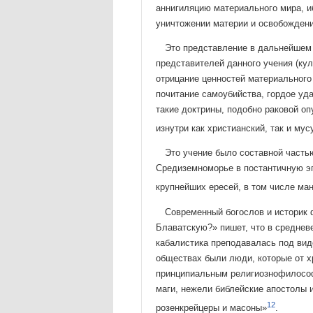
аннигиляцию матери­ального мира, иб
уничтожении материи и освобождени
Это представление в дальнейшем 
представителей данного уче­ния (ку
отрицание ценностей материального 
почитание самоубий­ства, гордое уда
такие доктрины, подобно раковой оп
изнутри как христианский, так и му
Это учение было составной часть
Средиземноморье в постантичную эп
крупнейших ересей, в том числе ман
Современный богослов и историк 
Блаватскую?» пишет, что в среднев
кабалистика преподавалась под вид
обществах были люди, которые от х
принципиальным религиозно­филосо
маги, нежели библейские апостолы и
12
розенкрейцеры и масоны»
.