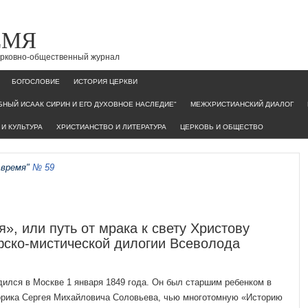
ЕМЯ
церковно-общественный журнал
БОГОСЛОВИЕ
ИСТОРИЯ ЦЕРКВИ
НЫЙ ИСААК СИРИН И ЕГО ДУХОВНОЕ НАСЛЕДИЕ"
МЕЖХРИСТИАНСКИЙ ДИАЛОГ
И КУЛЬТУРА
ХРИСТИАНСТВО И ЛИТЕРАТУРА
ЦЕРКОВЬ И ОБЩЕСТВО
 время"
№ 59
», или путь от мрака к свету Христову
ско-мистической дилогии Всеволода
ился в Москве 1 янва­ря 1849 года. Он был старшим ребенком в
торика Сергея Михайловича Соловьева, чью многотомную «Историю