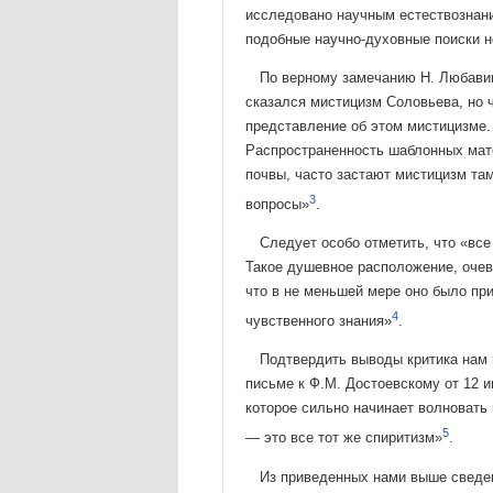
исследовано науч­ным естествознани
подобные научно-духовные поиски не
По верному замечанию Н. Любавин
сказался мистицизм Соловьева, но ч
представление об этом мистицизме. 
Распростра­ненность шаблонных мат
почвы, часто застают мисти­цизм та
3
вопросы»
.
Следует особо отметить, что «все
Такое душевное расположение, очев
что в не меньшей мере оно было при
4
чувственного знания»
.
Подтвердить выводы критика нам п
письме к Ф.М. Дос­тоевскому от 12 и
которое сильно начинает волновать 
5
— это все тот же спиритизм»
.
Из приведенных нами выше сведе