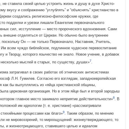
, не ставила своей целью устроить жизнь и душу в духе Христо­
ому вкусу и соображению “углублять” и “объяснять” христианство в
 Церкви создались религиозно-философские кружки, где
сто подделки и урезки лишали Евангелие первоначального
вных сил, исступление — место пророчес­кого вдохновения. Сами
сь внешне отделяться от Церкви. Но обычно было внутрен­нее
 поскольку Он — не только Первоначало, Наставник, Учитель,
. Им всем чуждо библейское, подлинное чу­десное перевоспитание
у и Творцу, которого язычество не знало. Новое учение, в до­бавок
7
несколько мыслей в старых, по существу, душах»
.
изма затрагивал в сво­их работах об этнических антисистемах
ософ Л.Н. Гумилев. Согласно его взглядам, за­падноевропейская
ия как бы вылуплялись из «яйца христианской общины,
ыла церковная организация. Но в этом яйце был и второй зародыш
8
 котором главное место занимало неприятие действи­тельности»
. В
положной им идеологии (т. е. христиане) «рассматривали
9
стихийными процессами как благо»
. Таким образом, по мнению
ли не мировоззрений, то мироощущений: жизнеутверждаю­щего, то
ты, и жизнеотри­цающего, ставившего целью и идеалом