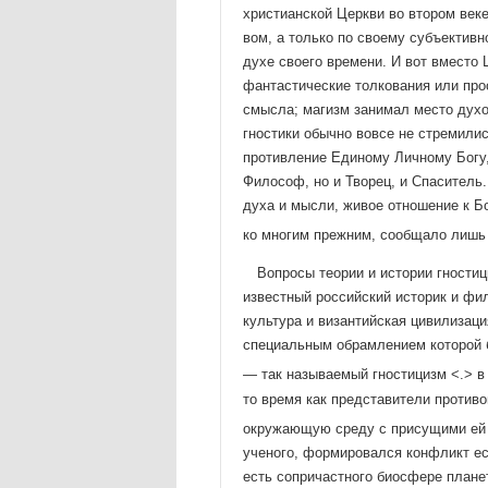
христианской Церкви во втором веке
вом, а только по своему субъективн
духе своего време­ни. И вот вместо
фантастические толкования или про
смысла; магизм занимал место духо
гностики обычно вовсе не стреми­ли
противление Единому Личному Богу,
Философ, но и Тво­рец, и Спаситель
духа и мысли, живое отношение к Бог
ко многим прежним, сообщало лишь 
Вопросы теории и истории гностиц
известный российский историк и фил
культура и византийская цивилизац
специальным обрамлением которой б
— так называемый гностицизм <.> в
то время как представители противо
окружающую среду с присущими ей 
ученого, формировался конфликт ес
есть сопричастного биосфере плане