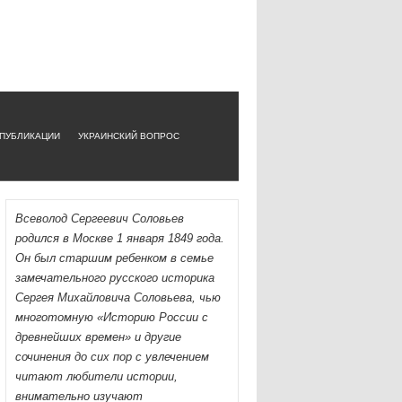
ПУБЛИКАЦИИ
УКРАИНСКИЙ ВОПРОС
Всеволод Сергеевич Соловьев
родился в Москве 1 янва­ря 1849 года.
Он был старшим ребенком в семье
замечательно­го русского историка
Сергея Михайловича Соловьева, чью
многотомную «Историю России с
древнейших времен» и дру­гие
сочинения до сих пор с увлечением
читают любители ис­тории,
внимательно изучают