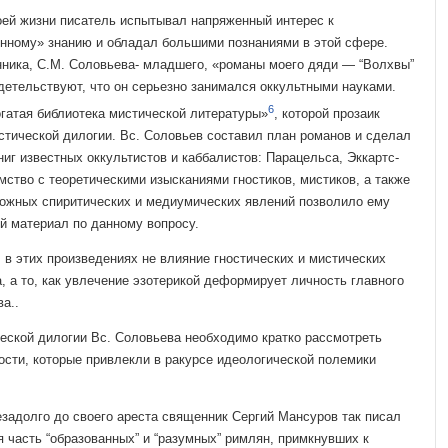
оей жизни писатель испы­тывал напряженный интерес к
н­ному» знанию и обладал большими познаниями в этой сфере.
ника, С.М. Соловьева- младшего, «романы моего дяди — “Волхвы”
идетельствуют, что он серьезно занимался ок­культными науками.
6
гатая биб­лиотека мистической литературы»
, которой прозаик
стической дилогии. Вс. Соловьев соста­вил план романов и сделал
иг известных оккультистов и каббалистов: Парацельса, Эккартс-
мство с теоретическими изыска­ниями гностиков, мистиков, а также
зможных спиритических и медиумических явлений позво­лило ему
й материал по данно­му вопросу.
в этих произведениях не влияние гностических и мистических
, а то, как увлечение эзотерикой деформирует личность главного
а..
еской дилогии Вс. Соловьева необходимо кратко рассмотреть
сти, которые привлекли в ракурсе идеологи­ческой полемики
задолго до своего аре­ста священник Сергий Мансуров так писал
я часть “образованных” и “разумных” рим­лян, примкнувших к