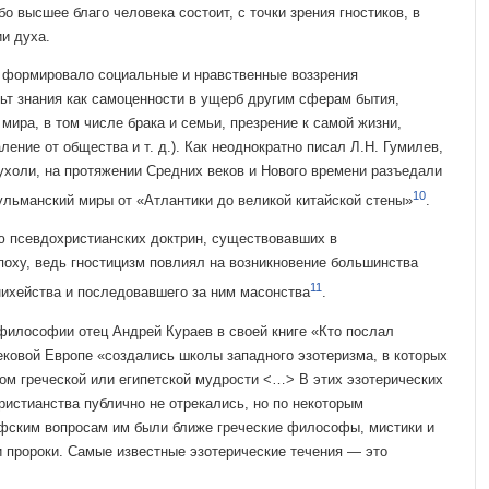
о высшее благо человека состоит, с точки зре­ния гностиков, в
и духа.
формировало соци­альные и нравственные воззрения
льт знания как самоценности в ущерб другим сферам бытия,
мира, в том числе брака и семьи, презрение к самой жизни,
ление от общества и т. д.). Как неоднократно писал Л.Н. Гумилев,
ухо­ли, на протяжении Средних веков и Нового времени разъедали
10
сульманский миры от «Ат­лантики до великой китайской стены»
.
ю псевдохристианских доктрин, существовавших в
оху, ведь гностицизм повлиял на возникновение большин­ства
11
ихейства и последо­вавшего за ним масонства
.
философии отец Анд­рей Кураев в своей книге «Кто послал
ековой Европе «создались школы западного эзотеризма, в которых
ом гре­ческой или египетской мудрости <…> В этих эзотерических
ристианства публично не отрекались, но по некоторым
фским вопросам им были ближе греческие философы, мистики и
 пророки. Са­мые известные эзотерические течения — это