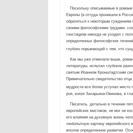
Поскольку описываемые в романе 
Европы (а оттуда проникали в Росс
обратиться к некоторым суждениям к
своими философскими трудами, созд
гностицизм никогда не ухо­дил с по
определенных философских течений 
глубоко поры­вающей с тем, что сущ
Как мы уже отмечали выше, роман
литературы, испытал глу­бокое разо
святым Иоанном Кронштадтским смог
Примечательно свидетельство отца 
мудрости все более уступал место п
роя, князя Захарьина-Овинова, в гл
Писатель, детально в течение пяти
европейских мистиков, не мог не кос
его влияния на духовную жизнь чело
любопыт­ную картину европейского и
вполне определенное раз­витие. Осо