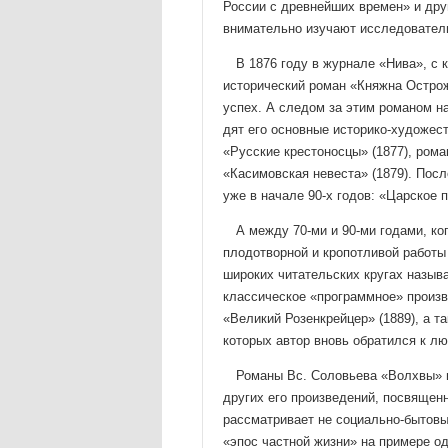
России с древнейших времен» и дру­
внимательно изучают исследовател
В 1876 году в журнале «Нива», с 
исторический роман «Княжна Острож
успех. А следом за этим романом на
дят его основные историко-художес
«Русские крестоносцы» (1877), рома
«Касимовская невеста» (1879). Пос
уже в начале 90-х годов: «Царское 
А между 70-ми и 90-ми годами, ко
плодотворной и кропот­ливой работы
широких читательских кругах назыв
классичес­кое «программное» произ
«Великий Розенкрейцер» (1889), а т
которых автор вновь обратился к л
Романы Вс. Соловьева «Волхвы» и
других его произведе­ний, посвящен
рассматривает не социально-бытовые
«эпос част­ной жизни» на примере о