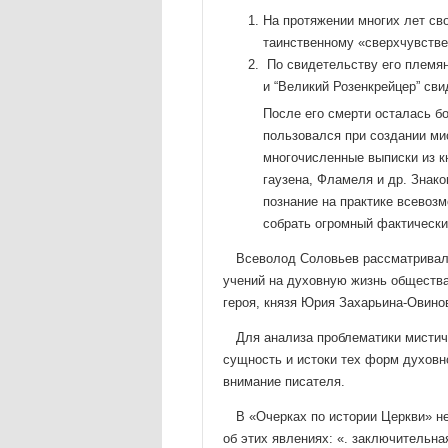
На протяжении многих лет св
таинственному «сверхчувстве
По свидетельству его племян
и “Великий Ро­зенкрейцер” св
После его смерти осталась бо
пользо­вался при создании ми
многочисленные выписки из кн
гаузена, Фламеля и др. Знако
познание на практике все­во
собрать огромный фактически
Всеволод Соловьев рассматривал 
учений на духовную жизнь общества
героя, князя Юрия Захарьина-Овинов
Для анализа проблематики мистич
сущность и истоки тех форм духовно
внимание писателя.
В «Очерках по истории Церкви» не
об этих явлениях: «. заключительна