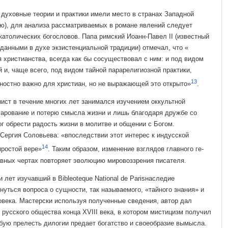
духовные теории и практики имели место в странах Западной
ию), для анализа рассматриваемых в романе явлений следует
атоли­ческих богословов. Папа римский Иоанн-Павел II (известный
анными в духе экзистен­циальной традиции) отмечал, что «
ля христианства, всегда как бы сосуществовал с ним: и под видом
и, чаще всего, под видом тайной парарелигиозной практики,
13
ностно важно для христиан, но не выра­жающей это открыто»
.
ист в течение многих лет занимался изучением оккультной
чарование и потерю смысла жизни и лишь благода­ря дружбе со
 обрести радость жизни в молитве и общении с Богом.
Сергия Соловьева: «впоследствии этот интерес к индусской
14
ро­стой вере»
. Таким образом, изменение взглядов главного ге­
авных чертах повторяет эво­люцию мировоззрения писателя.
 лет изучавший в Bibleoteque National de Parisнаследие
нуться вопроса о сущности, так называемого, «тай­ного знания» и
века. Мас­терски используя полученные сведения, автор дал
 русского общества конца XVIII века, в котором мистицизм получил
бую прелесть дилогии предает богатство и своеоб­разие вымысла.