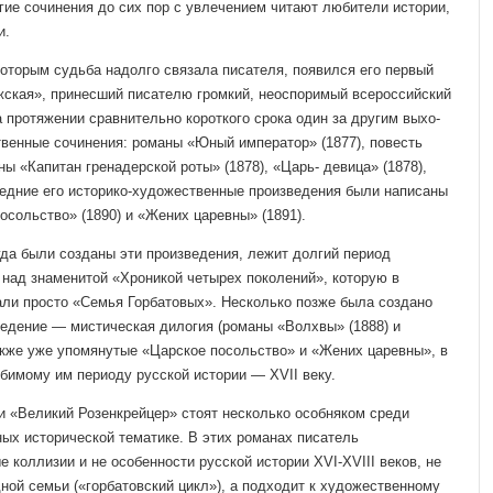
гие сочинения до сих пор с увлечением читают любители ис­тории,
и.
которым судьба надол­го связала писателя, появился его первый
ская», принесший писателю громкий, неоспо­римый всероссийский
 про­тяжении сравнительно короткого срока один за другим выхо­
твенные сочинения: рома­ны «Юный император» (1877), повесть
ны «Капитан гренадерской роты» (1878), «Царь- девица» (1878),
ледние его историко-художественные произведения были написаны
посольство» (1890) и «Жених царевны» (1891).
гда были созданы эти произведения, лежит долгий период
 над знаменитой «Хроникой четырех поколений», которую в
али просто «Се­мья Горбатовых». Несколько позже была создано
ведение — мистическая дилогия (ро­маны «Волхвы» (1888) и
акже уже упомянутые «Царское посольство» и «Жених царев­ны», в
юбимому им периоду русской истории — XVII веку.
 «Великий Розенкрей­цер» стоят несколько особняком среди
ных исторической тематике. В этих романах писатель
 коллизии и не особенности русской истории XVI-XVIII веков, не
дной семьи («горбатовский цикл»), а подходит к художественному