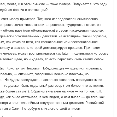
еал, мечта, и в этом смысле — тоже химера. Получается, что ради
дейная борьба с настоя­щим?
т счет массу приме­ров. Тот, кого исследователи обыкновенно
не просто хочет «восстановить прошлое», «удержать поток», он
е» обманывает (или обманывается) в своем насаждении «мод­ных
орически обуслов­ленных» действий. «Настоящее», таким образом,
м, как отказ от него, как созна­тельное или бессознательное
 пользу и важность которой демонстрирует прошлое. При таком
т человек, может восприниматься как fatum, подчиниться которому
е только идее, но и идеалу, то есть перестать быть самим собой.
 был Константин Петрович Победоносцев — идеалист и реалист,
оксально, — оптимист, говоривший вечно «о плохом», но
ь. Не будем рассуждать, насколько оказалось оправданным ис­
 то должен быть от­дельный разговор (тем более, что историки,
же более ста лет). Обратим внимание на иное — на то, как К.П.
у, как он ее отстаивал, в чем видел, о чем писал — до того, как
инода и влиятель­нейшим государственным деятелем Российской
нная в Санкт-Петербурге книга его статей и писем.