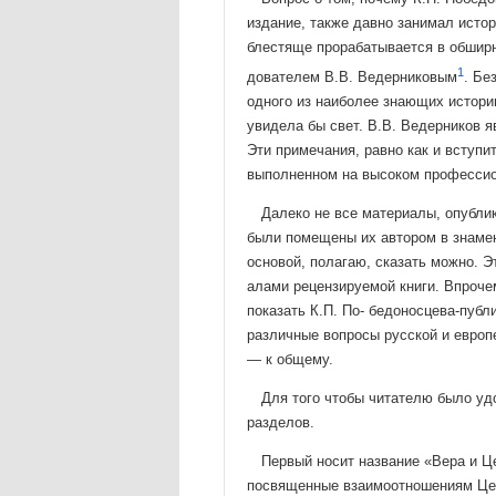
издание, также давно занимал истори
блестяще прорабатывается в обширн
1
дователем В.В. Ведерниковым
. Бе
одного из наиболее знающих историю
увидела бы свет. В.В. Ведерников 
Эти примечания, равно как и вступи
выполненном на высоком про­фесси
Далеко не все материалы, опубли
были помещены их автором в знамен
основой, полагаю, сказать можно. Эт
алами рецензируемой книги. Впрочем
показать К.П. По- бедоносцева-публ
различные вопросы русской и европе
— к общему.
Для того чтобы читателю было удо
разделов.
Первый носит название «Вера и Це
посвященные взаимо­отношениям Цер