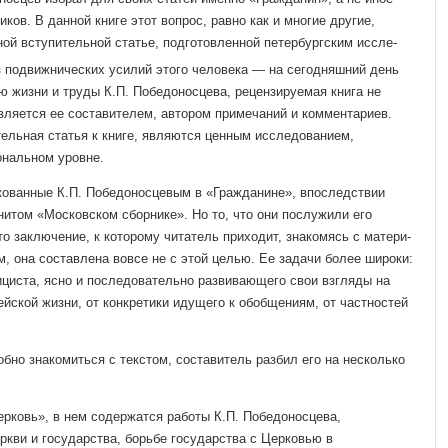
ков. В данной книге этот вопрос, равно как и многие другие,
ой вступительной статье, подготовленной петербургским иссле­
з подвижнических усилий этого человека — на сегодняшний день
 жизни и труды К.П. Победоносцева, рецен­зируемая книга не
является ее составителем, автором примечаний и комментариев.
тельная статья к книге, явля­ются ценным исследованием,
ональном уровне.
кованные К.П. Побе­доносцевым в «Гражданине», впоследствии
итом «Московском сборнике». Но то, что они послужили его
о зак­лючение, к которому читатель приходит, знакомясь с матери­
, она составлена вовсе не с этой целью. Ее задачи более широки:
ициста, ясно и последовательно развиваю­щего свои взгляды на
й­ской жизни, от конкретики идущего к обобщениям, от част­ностей
бно знакомиться с текстом, составитель разбил его на несколько
рковь», в нем со­держатся работы К.П. Победоносцева,
кви и государства, борьбе государства с Церковью в