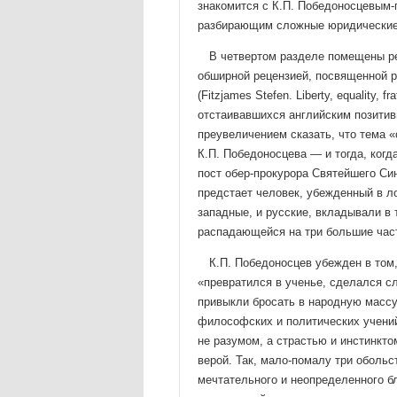
знакомится с К.П. Победоносцевым-
разбирающим сложные юридические 
В четвертом разделе помещены ре
обширной ре­цензией, посвященной 
(Fitzjames Stefen. Liberty, equality, 
отстаивавшихся английским позити
преувеличением ска­зать, что тема 
К.П. Победоносцева — и тогда, когд
пост обер-прокурора Святейшего Си
предста­ет человек, убежденный в 
западные, и русские, вклады­вали в 
распадающейся на три большие част
К.П. Победоносцев убежден в том
«превратился в ученье, сделался с
привыкли бросать в народную массу,
философских и политических учений
не разумом, а страстью и инстинкт
верой. Так, мало-помалу три оболь
мечтательного и неопределенного бл