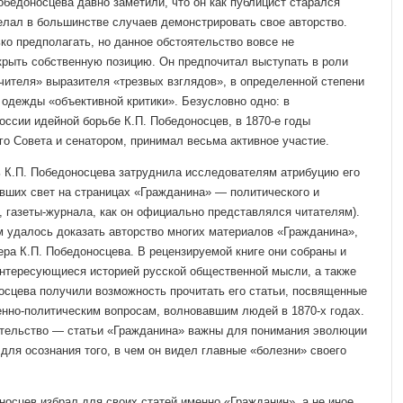
бедоносцева давно за­метили, что он как публицист старался
желал в большинстве случаев демонстрировать свое авторство.
ко предполагать, но данное обстоятельство вовсе не
скрыть собственную позицию. Он предпочитал выступать в роли
чителя» выразителя «трезвых взглядов», в определенной степени
 одежды «объективной критики». Безусловно одно: в
ссии идейной борьбе К.П. Победоносцев, в 1870-е годы
го Совета и сенатором, принимал весьма активное участие.
ь К.П. Победонос­цева затруднила исследователям атрибуцию его
вших свет на страницах «Граждани­на» — политического и
е, газеты-журнала, как он официально представлялся чи­тателям).
м удалось дока­зать авторство многих материалов «Гражданина»,
ера К.П. Победоносцева. В ре­цензируемой книге они собраны и
нтересующиеся историей русской обществен­ной мысли, а также
с­цева получили возможность прочитать его статьи, посвящен­ные
нно-политическим вопросам, волновавшим людей в 1870-х годах.
оятельство — статьи «Гражданина» важны для понимания эволюции
для осознания того, в чем он видел главные «бо­лезни» своего
носцев избрал для своих статей именно «Гражданин», а не иное