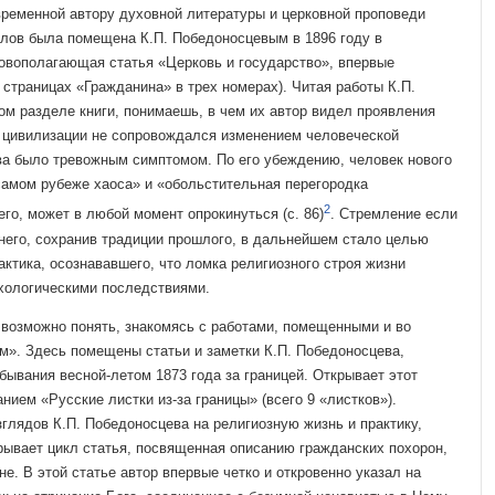
временной автору духовной литературы и церковной проповеди
иалов была помещена К.П. Побе­доносцевым в 1896 году в
овополагающая статья «Церковь и государство», впер­вые
 страницах «Граж­данина» в трех номерах). Читая работы К.П.
ом разделе книги, понимаешь, в чем их автор видел проявления
т цивилизации не сопровождался изменением человечес­кой
ва было тревожным симптомом. По его убеждению, человек нового
самом рубеже хаоса» и «обольсти­тельная перегородка
2
го, может в любой момент опрокинуться (с. 86)
. Стремление если
 него, сохранив тра­диции прошлого, в дальнейшем стало целью
рактика, осознававшего, что ломка религиозного строя жизни
хологическими последствиями.
, возможно понять, знакомясь с работами, помещенными и во
ом». Здесь помещены статьи и заметки К.П. Победоносцева,
бывания весной-летом 1873 года за границей. Открывает этот
ием «Русские листки из-за гра­ницы» (всего 9 «листков»).
глядов К.П. Победоносцева на религиозную жизнь и прак­тику,
рывает цикл ста­тья, посвященная описанию гражданских похорон,
. В этой статье автор впервые четко и откровенно указал на