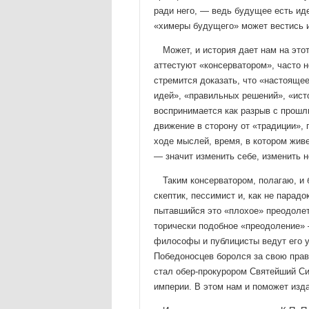
ради него, — ведь будущее есть ид
«химеры будущего» может вестись и
Может, и история дает нам на это
аттестуют «кон­серватором», часто 
стремится доказать, что «настояще
идей», «правильных решений», «ист
восприни­мается как разрыв с прошлы
движение в сторону от «тради­ции»,
ходе мыслей, время, в котором живе
— значит изменить себе, изменить н
Таким консерватором, полагаю, и
скептик, пес­симист и, как не парад
пытавшийся это «плохое» преодолет
торически подобное «преодоление» —
философы и пуб­лицисты ведут его у
Победоносцев боролся за свою прав­д
стал обер-прокурором Святейший С
империи. В этом нам и поможет изда