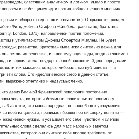
правоведом, бле­стящим аналитиком и логиком, умело и просто
вопросы и не боящимся идти против «общественного мнения».
цензии и обзоры (раздел так и называется). Открывается раздел
работе Фитцджеймса Стифена «Сво­бода, равенство, братство»
fraternity. London, 1873), направленной против положений,
вистом и утилитаристом Джоном Стюартом Миллем. Не будет
«свободы, равенства, братства» была исклю­чительно важна для
а он составлял рецензию, и в последующие годы, когда он за­нимал
нода и вершил дела государственной важности. Здесь перед нами
ложности тех смыслов, которые либеральные публицисты — и
три эти слова. Его идеологическое credo в данной ста­тье,
и, выражено отчет­ливо и недвусмысленно.
, что девиз Великой Французской революции постепенно
ловом завета, которые и безумные правительства понемногу
 забыв о том, что масса народная, не способная к уразумению
 во всей их целости, принимает брошен­ное ей сверху понятие —
ом ежедневной нужды, и усваивает его себе чувством и слепою
стительных слова сделались для масс народных заветом
аженства, которого они считают себя вполне требовать от