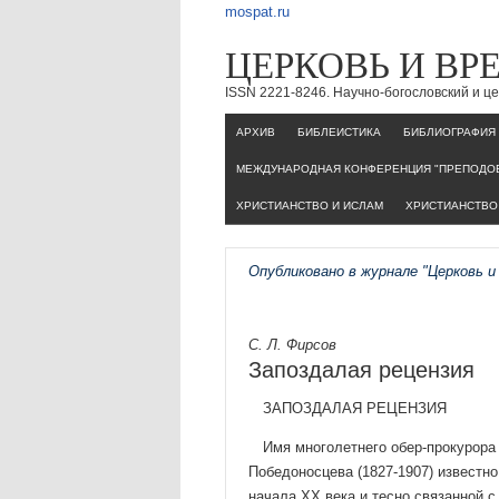
mospat.ru
ЦЕРКОВЬ И ВР
ISSN 2221-8246. Научно-богословский и 
AРХИВ
БИБЛЕИСТИКА
БИБЛИОГРАФИЯ
МЕЖДУНАРОДНАЯ КОНФЕРЕНЦИЯ "ПРЕПОДОБ
ХРИСТИАНСТВО И ИСЛАМ
ХРИСТИАНСТВО 
Опубликовано в журнале "Церковь и
С. Л. Фирсов
Запоздалая рецензия
ЗАПОЗДАЛАЯ РЕЦЕНЗИЯ
Имя многолетнего обер-прокурора
Победоносце­ва (1827-1907) известн
начала XX века и тесно связан­ной 