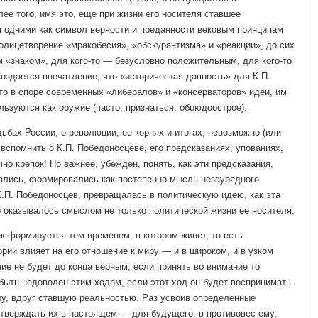
ее того, имя это, еще при жизни его носителя ставшее
 одними как символ верности и преданности вековым принципам
олицетворе­ние «мракобесия», «обскурантизма» и «реакции», до сих
 «знаком», для кого-то — бе­зусловно положительным, для кого-то
здается впечатление, что «историческая дав­ность» для К.П.
то в споре современных «либералов» и «консерваторов» идеи, им
льзуются как оружие (часто, признаться, обоюдоострое).
ьбах России, о ре­волюции, ее корнях и итогах, невозможно (или
е вспомнить о К.П. Победоносцеве, его предсказаниях, упованиях,
о крепок! Но важнее, убежден, понять, как эти предсказания,
лись, фор­мировались как постепенно мысль незаурядного
К.П. Победоносцев, превращалась в политическую идею, как эта
е оказывалось смыслом не только политической жиз­ни ее носителя.
ек формируется тем вре­менем, в котором живет, то есть
ории влияет на его отношение к миру — и в широком, и в узком
е не будет до кон­ца верным, если принять во внимание то
быть недоволен этим ходом, если этот ход он будет воспринимать
ру, вдруг ставшую реальностью. Раз усвоив определенные
утверждать их в настоящем — для буду­щего, в противовес ему,