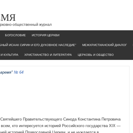
ЕМЯ
церковно-общественный журнал
БОГОСЛОВИЕ
ИСТОРИЯ ЦЕРКВИ
НЫЙ ИСААК СИРИН И ЕГО ДУХОВНОЕ НАСЛЕДИЕ"
МЕЖХРИСТИАНСКИЙ ДИАЛОГ
И КУЛЬТУРА
ХРИСТИАНСТВО И ЛИТЕРАТУРА
ЦЕРКОВЬ И ОБЩЕСТВО
 время"
№ 64
 Святейшего Прави­тельствующего Синода Константина Петровича
о всем, кто интересуется историей Рос­сийского государства XIX —
с ней историей Православной Церкви, и не нуждается в