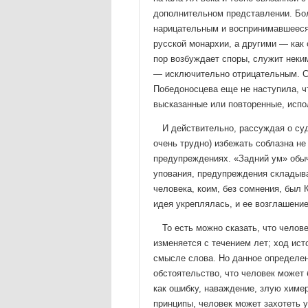
дополнительном представлении. Бол
нарицательным и воспринимавшееся
русской монархии, а другими — как 
пор возбуждает споры, служит неким
— исключительно от­рицательным. Со
Победоносцева еще не наступила, ч
выска­занные или повторенные, испо
И действительно, рассуждая о суд
очень труд­но) избежать соблазна н
предупреждениях. «Задний ум» обычн
упования, предупреждения складыва
человека, коим, без сомнения, был 
идея укреплялась, и ее возгла­шени
То есть можно сказать, что челов
изменяется с течением лет; ход ист
смысле слова. Но данное определени
обстоятельство, что человек может 
как ошибку, наваждение, злую химе
принципы, че­ловек может захотеть 