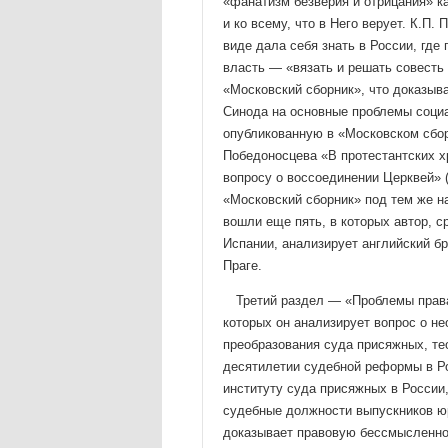
«фанатизм безверия и отрица­ния» к
и ко всему, что в Него верует. К.П.
виде дала себя знать в России, где
власть — «вязать и решать со­весть
«Московский сборник», что доказыв
Си­нода на основные проблемы социа
опубликованную в «Московс­ком сбор
Победоносцева «В протестантских хра
вопросу о воссое­динении Церквей» (
«Московский сборник» под тем же на
вошли еще пять, в которых автор, с
Испании, анализирует английский бр
Праге.
Третий раздел — «Проблемы права
которых он анализи­рует вопрос о н
преобразования суда присяжных, те
десятилетии судеб­ной реформы в Ро
институту суда присяжных в России,
су­дебные должности выпускников юр
доказывает правовую бес­смысленно