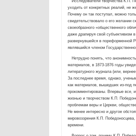
Исследователи творчества К.П. По
уходить от конкретных реалий, не 
Почему он так поступал, можно толь
свидетельствовало о его жела­нии 
своеобразного «общественного обли
даже драпируя свой субъективизм в
развернувшейся в пореформенной Ро
являвшийся членом Государствен­но
Нетрудно понять, что анонимност
материалов, в 1873-1876 годы увиде
литературного журнала (или, вер­не
За последнее время, однако, учены
как мате­риалов, вышедших из-под п
прокомментированы. Впервые все, и
жизнью и творчеством К.П. Победоно
проблемам веры и Церкви, обществе
Не менее ин­тересно и другое обст
мировоззрения К.П. Побе­доносцева, 
времени.
Вопрос о том, почему К.П. Победо