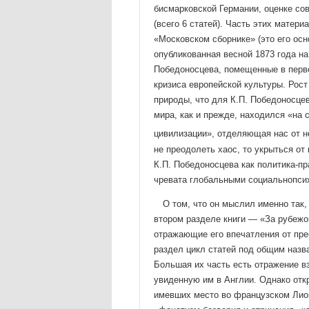
бисмарковской Германии, оценке со
(всего 6 статей). Часть этих матер
«Московском сборнике» (это его осн
опубликованная весной 1873 года на
Победоносце­ва, помещенные в перв
кризиса европейской культуры. Рос
природы, что для К.П. Победоносце
мира, как и прежде, находился «на 
цивилизации», отделяющая нас от не
не преодолеть хаос, то укрыться от
К.П. Победо­носцева как политика-п
чревата глобальными социально­пси
О том, что он мыслил именно так
втором разделе кни­ги — «За рубеж
отражающие его впечатления от пре
раздел цикл статей под общим назван
Большая их часть есть отражение вз
увиденную им в Англии. Однако отк
имевших место во французском Лионе