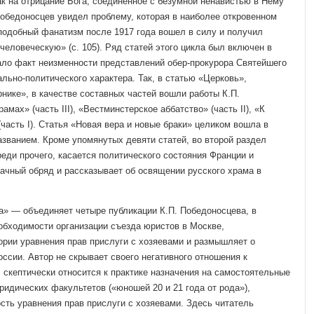
ак на отрицание Бога, соединенное с безумной ненави­стью в Нему
 Победонос­цев увидел проблему, которая в наиболее откровенном
 подобный фанатизм после 1917 года вошел в силу и получил
 человеческую» (с. 105). Ряд статей этого цикла был включен в
ало факт не­изменности представлений обер-прокурора Святейшего
льно-политического харак­тера. Так, в статью «Церковь»,
нике», в качестве составных частей вошли работы К.П.
мах» (часть III), «Вестминстерское аббатство» (часть II), «К
часть I). Статья «Новая вера и новые бра­ки» целиком вошла в
­званием. Кроме упомянутых девяти статей, во второй раздел
реди прочего, касается политического состояния Франции и
ачный обряд и рассказывает об освящении рус­ского храма в
» — объединяет че­тыре публикации К.П. Победоносцева, в
еобходимости организации съезда юристов в Москве,
ории уравнения прав прислуги с хозяевами и размышляет о
ссии. Автор не скрывает своего негативного отношения к
 скептичес­ки относится к практике назначения на самостоятельные
идических факультетов («юношей 20 и 21 года от рода»),
сть уравнения прав прислуги с хозяевами. Здесь читатель