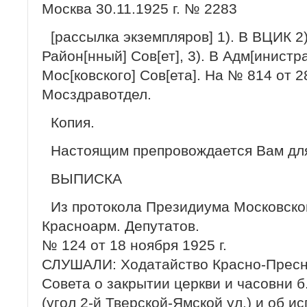
Москва 30.11.1925 г. № 2283
[рассылка экземпляров] 1). В ВЦИК 2).
Район[нный] Сов[ет], 3). В Адм[инистр
Мос[ковского] Сов[ета]. На № 814 от 28.
Мосздравотдел.
Копия.
Настоящим препровождается Вам для
ВЫПИСКА
Из протокола Президиума Московског
Красноарм. Депутатов.
№ 124 от 18 ноября 1925 г.
СЛУШАЛИ: Ходатайство Красно-Пресне
Совета о закрытии церкви и часовни 
(угол 2-й Тверской-Ямской ул.) и об 