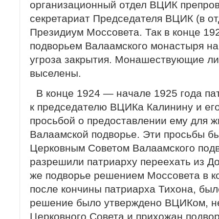
организационный отдел ВЦИК препров
секретариат Председателя ВЦИК (в от
Президиум Моссовета. Так в конце 19
подворьем Валаамского монастыря на 
угроза закрытия. Монашествующие ли
выселены.
В конце 1924 — начале 1925 года п
к председателю ВЦИКа Калинину и ег
просьбой о предоставлении ему для ж
Валаамской подворье. Эти просьбы 
Церковным Советом Валаамского подв
разрешили патриарху переехать из Д
же подворье решением Моссовета в ко
после кончины патриарха Тихона, был
решение было утверждено ВЦИКом, н
Церковного Совета и прихожан подвор