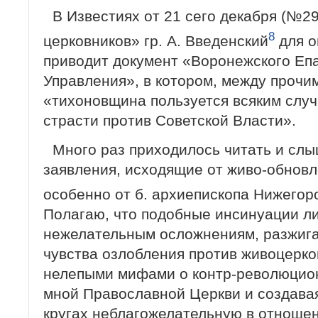
В Известиях от 21 сего декабря (№29
8
церковников» гр. А. Введенский
для о
приводит документ «Воронежского Еп
Управления», в котором, между прочим
«тихоновщина пользуется всяким случ
страсти против Советской Власти».
Много раз приходилось читать и сл
заявления, исходящие от живо-обновл
особенно от б. архиепископа Нижегор
Полагаю, что подобные инсинуации ли
нежелательным осложнениям, разжига
чувства озлобления против живоцерк
нелепыми мифами о контр-революцион
мной Православной Церкви и создава
кругах неблагожелательную в отношен