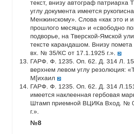
текст, внизу автограф патриарха 
углу документа имеется рукописна
Менжинскому». Слова «как это и 
прошлого месяца» и «свободно п
подворье, на Тверской-Ямской ул
тексте карандашом. Внизу помета 
вх. № 35/КС от 17.1.1925 г.».
ГАРФ. Ф. 1235. Оп. 62. Д. 314 Л. 
верхнем левом углу резолюция: «Т
М[ихаил
ГАРФ. Ф. 1235. Оп. 62. Д. 314 Л.15
имеется наклеенная гербовая мар
Штамп приемной ВЦИКа Вход. № 01
г.».
№8