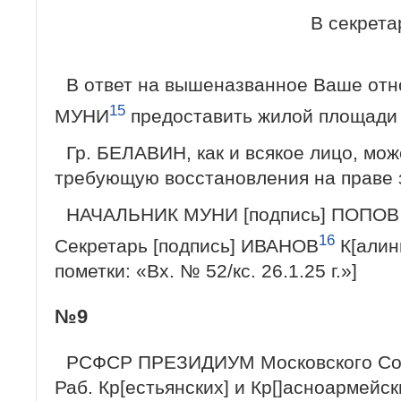
В секрет
В ответ на вышеназванное Ваше от
15
МУНИ
предоставить жилой площади
Гр. БЕЛАВИН, как и всякое лицо, мож
требующую восстановления на праве з
НАЧАЛЬНИК МУНИ [подпись] ПОПОВ
16
Секретарь [подпись] ИВАНОВ
К[алин
пометки: «Вх. № 52/кс. 26.1.25 г.»]
№9
РСФСР ПРЕЗИДИУМ Московского Со
Раб. Кр[естьянских] и Кр[]асноармейск