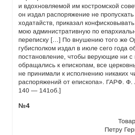
и вдохновляемой им костромской сове
он издал распоряжение не пропускать
ходатайств, приказал конфисковывать
мою административную по епархиаль
переписку […] По внушению того же О
губисполком издал в июле сего года о
постановление, чтобы верующие ни с 
обращались к епископам, все церковн
не принимали к исполнению никаких ч
распоряжений от епископа». ГАРФ. Ф. А
140 — 141об.]
№4
Това
Петру Ге