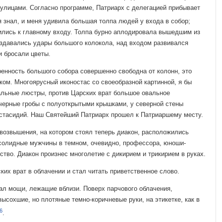
ли­цами. Согласно программе, Патриарх с делегацией прибывает
я знал, и меня удивила боль­шая толпа людей у входа в собор;
ились к главному входу. Толпа бурно аплодировала вышедшим из
здавались удары большого колокола, над входом развивался
и бросали цветы.
енность большого со­бора совершенно свободна от колонн, это
ком. Многоярусный иконостас со своеобразной картинной, я бы
альные люстры, против Царских врат большое овальное
черные гробы с полуоткрытыми крышка­ми, у северной стены
 стасидий. Наш Святейший Патриарх прошел к Патриаршему месту.
возвышения, на кото­ром стоял теперь диакон, расположились
 солидные мужчины в темном, очевидно, про­фессора, юноши-
тво. Диакон произнес многолетие с дикирием и трикирием в руках.
их врат в облачении и стал читать приветственное слово.
ал мощи, лежащие вбли­зи. Поверх парчового облачения,
ысохшие, но плотяные темно-коричневые руки, на этикетке, как в
6
.