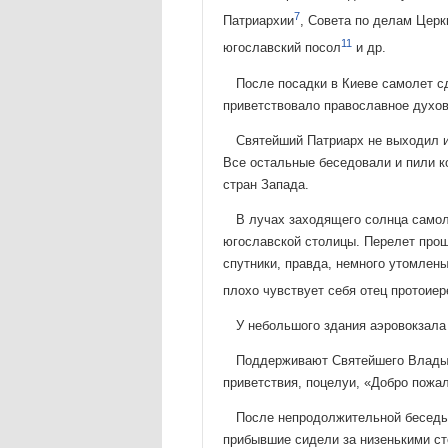
7
Патриархии
, Со­вета по делам Церк
11
югославский посол
и др.
После посадки в Киеве самолет с
приветствовало православ­ное духо
Святейший Патриарх не выходил из
Все остальные беседовали и пили к
стран Запада.
В лучах заходящего солнца самол
югославской столицы. Пере­лет про
спутники, правда, немного утомлены
плохо чувствует себя отец протоиер
У небольшого здания аэровокзала
Поддерживают Святейшего Владык
приветствия, поцелуи, «Добро пожа
После непродолжительной беседы 
прибывшие сидели за низень­кими с