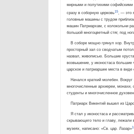
мирными и полутихими софийскими у
15
сразу в соборную церковь
, — это 
головные машины с трудом приблиз
машин Патриархам, с колокольни ра
большой многоцветный стяг, под ног
В соборе мощно грянул хор. Внутр
просторный зал со сводчатым потол
назвал, живописью. Большие хруст
возвышение, у иконостаса большие 
царское и патриаршее места в виде
Начался краткий молебен. Вокруг 
многочисленные ар­хиереи, монахи,
студенты и многочисленное духовенс
Патриарх Викентий вышел из Царск
Я стал у иконостаса и рассматрив
скрывающего тело и главу, лежали в
1
музеях, написано: «Св. цар. Лазар»