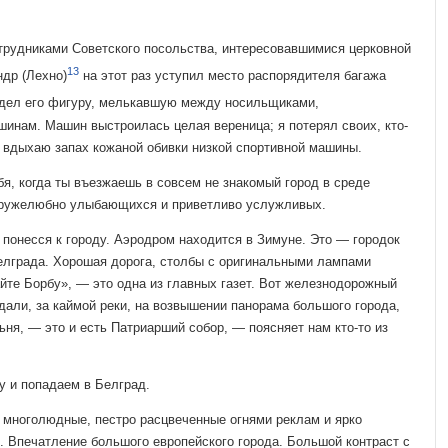
трудниками Советского посольства, интересовавшимися церковной
13
ндр (Лехно)
на этот раз уступил место распо­рядителя багажа
видел его фигуру, мелькавшую между носильщиками,
нам. Машин выстроилась целая вереница; я потерял своих, кто-
же вдыхаю запах кожаной обивки низкой спортивной машины.
я, когда ты въезжаешь в совсем не знакомый город в среде
дружелюбно улыбающихся и приветливо услужливых.
понесся к городу. Аэродром находится в Зимуне. Это — городок
лграда. Хорошая дорога, столбы с ори­гинальными лампами
йте Борбу», — это одна из главных газет. Вот железнодорожный
дали, за каймой реки, на возвышении панорама большого города,
ня, — это и есть Патриарший собор, — пояс­няет нам кто-то из
у и попадаем в Белград.
ноголюдные, пест­ро расцвеченные огнями реклам и ярко
 Впечатление большого европейского города. Большой контраст с