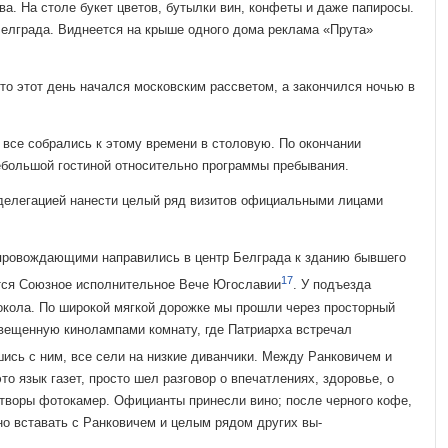
ва. На столе букет цветов, бутылки вин, конфеты и даже папиросы.
Белграда. Виднеется на крыше одного дома реклама «Прута»
то этот день начался московским рассветом, а закончился ночью в
и все собрались к этому времени в столовую. По окончании
ебольшой гостиной относительно программы пре­бывания.
 делегацией нанести целый ряд визитов официальными лицами
провождающими на­правились в центр Белграда к зданию бывшего
17
тся Союзное исполнительное Вече Юго­славии
. У подъезда
око­ла. По широкой мягкой дорожке мы прошли через просторный
свещенную кинолампами комнату, где Патриарха встречал
шись с ним, все сели на низкие диванчики. Между Ранковичем и
о язык га­зет, просто шел разговор о впечатлениях, здоровье, о
творы фотокамер. Официанты при­несли вино; после черного кофе,
но вставать с Ранковичем и целым рядом других вы­