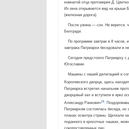
комнатой отца протоиерея Д. Цветко
Из окна открывается вид на крыши 
(железная дорога).
После ужина — сон. Не верится, ч
Белграде.
По программе завтрак в 8 часов, 
завтрака Патриархи бесе­довали в н
Сегодня предстояло Патриарху с
Югославии.
Машины с нашей делегацией и со
Королевского дворца; здесь находи
Патриарха встретил начальник прот
дворцовый зал и вступили в ярко о
18
Александр Ранкович
. По­здоровав
Патриархом состоялась беседа, но эт
планах осмотра страны. Щелкали за
поданного в крохотных чаш­ках, мож
сокопоставленных лиц.