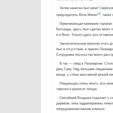
Затем нанесен был визит Сербско
19
председатель Веча Минич
, также
Привлекающая внимание горожан 
Белграда; здесь был сделан визит п
и в Вече. Только здесь все оставил
Заключительным визитом этого дн
был в отсутствии, и принял Патриарх
Сотрудники посольства много рассп
В час — обед в Патриархии. Стол
реку Саву. Над боль­шим обеденным
венца, у стены массивный резной ки
Обедающих очень много, все ожи
тарелки и разносят блюда.
Святейший Владыка отдыхает у се
деревом, окна задрапиро­ваны тяже
оборудованная ванная комната.