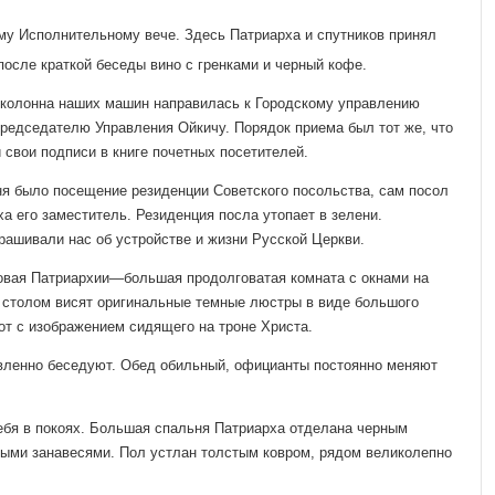
му Исполнительному вече. Здесь Патриарха и спутников принял
 после краткой беседы вино с гренками и чер­ный кофе.
колонна наших машин направилась к Городскому управлению
редседателю Управления Ойкичу. Порядок при­ема был тот же, что
и свои подписи в книге почетных посетителей.
я было посещение ре­зиденции Советского посольства, сам посол
а его заместитель. Резиденция посла утопа­ет в зелени.
рашивали нас об устройстве и жизни Русской Церкви.
овая Патриархии—боль­шая продолговатая комната с окнами на
 столом висят оригинальные темные люстры в виде большого
от с изобра­жением сидящего на троне Христа.
вленно беседуют. Обед обильный, официанты постоянно меняют
бя в покоях. Большая спальня Патриарха отделана черным
лыми занавесями. Пол устлан толстым ковром, ря­дом великолепно