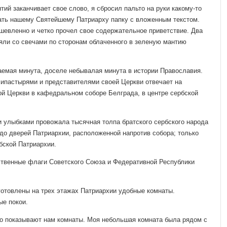
тий заканчивает свое слово, я сбросил пальто на руки какому-то
жать нашему Святейшему Патриарху папку с вложенным текстом.
ев­ленно и четко прочел свое содержательное приветствие. Два
яли со свечами по сторо­нам облаченного в зеленую мантию
аемая минута, доселе не­бывалая минута в истории Православия.
хипастырями и представителями своей Церкви отве­чает на
ой Церкви в кафед­ральном соборе Белграда, в центре сербской
 улыбками провожала тысячная толпа братского сербского народа
 до дверей Патриархии, расположенной на­против собора; только
бс­кой Патриархии.
твенные флаги Совет­ского Союза и Федеративной Республики
отовлены на трех эта­жах Патриархии удобные комнаты.
ые покои.
 показывают нам ком­наты. Моя небольшая комната была рядом с