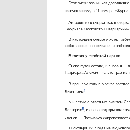
Этот очерк возник как дополнение
напечатанному в 11 но­мере «Журна
Автором того очерка, как и очерка
«Журнала Московской Патриархии» и 
В настоящем очерке я хотел избе
собственные пере­живания и наблюд
В гостях у сербской церкви
Снова путешествие, и снова я — 
Патриарха Алек­сия. На этот раз м
В прошлом году в Москве гостила
4
Викентием
.
Мы летим с ответным визитом Сер
5
Болгарию
, и снова под кры­лом са
членов — Патриарха сопровождает 
11 октября 1957 года на Внуковс