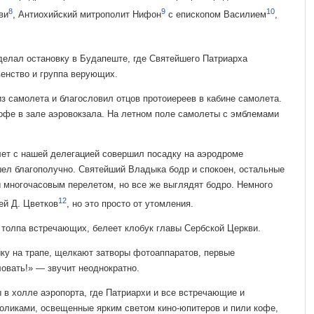
8
9
10
ви
, Антиохийский митрополит Нифон
с епископом Василием
,
делал остановку в Буда­пеште, где Святейшего Патриарха
венство и группа верующих.
 самолета и благо­словил отцов протоиереев в кабине самолета.
офе в зале аэровокзала. На летном поле самолеты с эмблемами
ет с нашей делегацией совершил посадку на аэродроме
шел благополучно. Святейший Владыка бодр и споко­ен, остальные
 многоча­совым перелетом, но все же выглядят бодро. Немного
12
ей Д. Цветков
, но это просто от утомления.
 толпа встречающих, белеет клобук главы Сербской Церкви.
у на трапе, щелкают затворы фотоаппаратов, первые
ловать!» — звучит неоднократно.
в холле аэропорта, где Патриархи и все встречающие и
толиками, освещенные ярким светом кино-юпитеров и пили кофе,