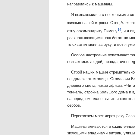
направились к машинам.
Я познакомился с несколькими со
жизнью нашей стра­ны. Отец Алекса
14
отцу архимандриту Пимену
, и я 
раскладывающими наш багаж по маши
то схватил меня за руку, и вот я у
Особое настроение охватывает теб
незнакомых людей, правда, очень 
Строй наших машин стремительно 
невдалеке от столицы Югославии Бе
дневного света, яркие афиши: «Чита
тоннель, стройка большого дома и в
на переднем плане высится колоколь
сербов.
Переезжаем мост через реку Савв
Машины вливаются в оживленные м
зияющими впадинами витрин, улицы.