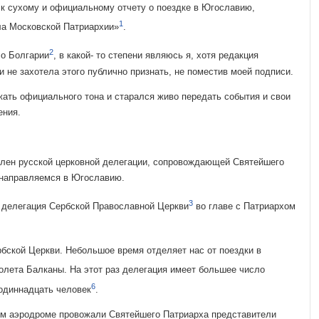
 к сухому и официаль­ному отчету о поездке в Югославию,
1
ла Московской Патриархии»
.
2
 о Болгарии
, в какой- то степени являюсь я, хотя редакция
не захотела этого публично признать, не поме­стив моей подписи.
жать официального тона и старался живо передать события и свои
ения.
член русской церков­ной делегации, сопровождающей Святейшего
ы направляемся в Югославию.
3
 делегация Сербской Православной Церкви
во главе с Патриархом
бской Церкви. Неболь­шое время отделяет нас от поездки в
молета Балканы. На этот раз делегация имеет большее чис­ло
6
одиннадцать человек
.
ком аэродроме прово­жали Святейшего Патриарха представители