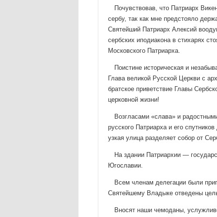
Почувствовав, что Патриарх Викен
сербу, так как мне предстояло дер
Святейший Патриарх Алексий воодуш
сербских иподиакона в стихарях сто
Московского Патриарха.
Поистине историческая и незабыв
Глава великой Русской Церкви с ар
братское приветствие Главы Сербск
церковной жизни!
Возгласами «слава» и радостными
русского Патриар­ха и его спутников
узкая улица разделяет собор от Сер
На здании Патриархии — государс
Югославии.
Всем членам делегации были приг
Святейшему Владыке от­ведены цел
Вносят наши чемоданы, услужливо