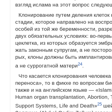
взгляд ислама на этот вопрос следую
Клонирование путем деления клеток
стадии, которое направлено на воспр
особей из той же беременности, разр
двух обязательных условиях: во-первы
цеклетка, из которых образуется эмб
жать законным супругам, а не посторо
рых, клоны должны быть имплантирова
24
а не суррогатной матери
.
Что касается клонирования человека
переноса», то в фикхе по вопросам би
также и на английском языке — «Islamic
Human organ transplantation, Abortion, T
25
Support Systems, Life and Death»
шей