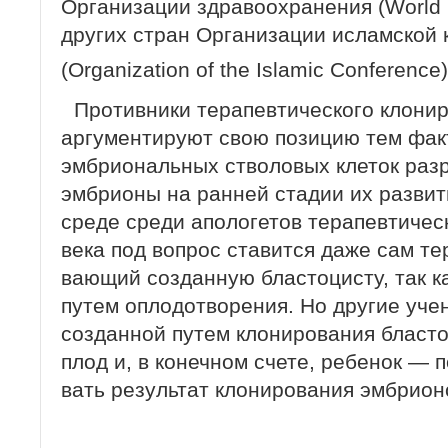
Орга­низации здравоохранения (World H
дру­гих стран Организации исламской
(Organization of the Islamic Conference)
Противники терапевтического клони
аргументируют свою позицию тем факт
эмбриональных стволовых клеток раз
эмбрионы на ранней стадии их развит
среде среди апологетов терапевтичес
века под вопрос ставится даже сам т
вающий созданную бластоцисту, так к
путем оплодотворения. Но другие уче
созданной путем клонирования бласт
плод и, в конечном счете, ребенок — 
вать результат клонирования эмбрион