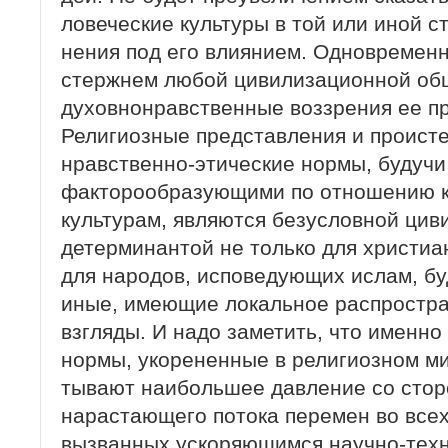
ловеческие культуры в той или иной с
нения под его влиянием. Одновременн
стер­жнем любой цивилизационной об
духовно­нравственные воззрения ее п
Религиозные пред­ставления и проист
нравственно-этические нор­мы, будучи
факторообразующими по отноше­нию к
культурам, являются безусловной цив
детерминантой не только для христиан
для народов, исповедующих ислам, бу
иные, имеющие локальное распростра
взгляды. И надо заметить, что именно
нормы, укорененные в религиозном ми
тывают наибольшее давление со стор
нарастаю­щего потока перемен во все
вызванных ускоря­ющимся научно-тех