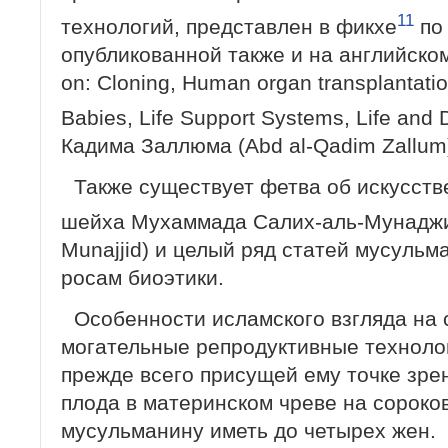
11
технологий, представлен в фикхе
по 
опуб­ликованной также и на английском 
on: Cloning, Human organ transplantatio
Babies, Life Support Systems, Life and
Кадима Заллюма (Abd al-Qadim Zallum
Также существует фетва об искусств
шейха Мухаммада Салих-аль-Мунадж
Munajjid) и целый ряд статей мусульм
росам биоэтики.
Особенности исламского взгляда на
могательные репродуктивные техноло
прежде всего присущей ему точке зре
плода в ма­теринском чреве на сороко
мусульма­нину иметь до четырех жен.