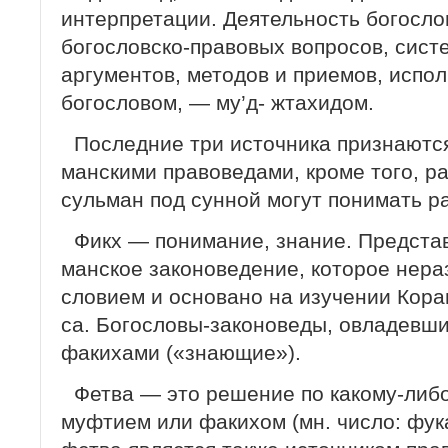
интерпретации. Деятельность богосло
богословско-правовых вопросов, сист
аргументов, методов и приемов, испо
богословом, — му’д- жтахидом.
Последние три источника признаются
манскими правоведами, кроме того, р
сульман под сунной могут понимать р
Фикх — понимание, знание. Представ
манское законоведение, которое нераз
словием и основано на изучении Кора
са. Богословы-законоведы, овладевш
факихами («знающие»).
Фетва — это решение по какому-либо
муфтием или факихом (мн. число: фука