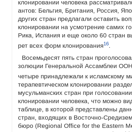
клонировании человека рассматривало
антов: Бельгия, Британия, Россия, Яп
других стран предлагали оставить во
клонировании на усмотрение самих го
Рика, Испания и еще около 60 стран в
16
рет всех форм клонирования
.
Восемьдесят пять стран проголосова
золюции Генеральной Ассамблеи ООН 
четыре принадлежали к исламскому м
терапевтическом клонировании разде
мусульман­ских стран при голосовани
клонирова­нии человека, что можно в
таблице, в которой представлены дан
стран, вхо­дящих в Восточно-Средизе
бюро (Regional Office for the Eastern 